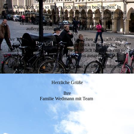
Klein, aber fein, so läßt es sich am besten beschreiben. In
wenigen Gehminuten erreichen Sie bequem alle wichtigen und
interessanten Plätze der Innenstadt. Dank der zentralen Lage ist
es Ihnen möglich, die Kulturstadt Münster in ihrer
außergewöhnlichen Schönheit zu erleben. .
Der Tag bei uns beginnt mit einem köstlichen und reichhaltigen
Frühstücksbuffet bei wunderbarem Blick in den Park. Sie
können es direkt an der Rezeption zusätzlich buchen, wenn sie
möchten. Es ist ein guter Start in einen ausgefüllten Tag.
Wir freuen uns darauf, Sie persönlich bei uns begrüßen zu
dürfen.
Herzliche Grüße
Ihre
Familie Wedmann mit Team